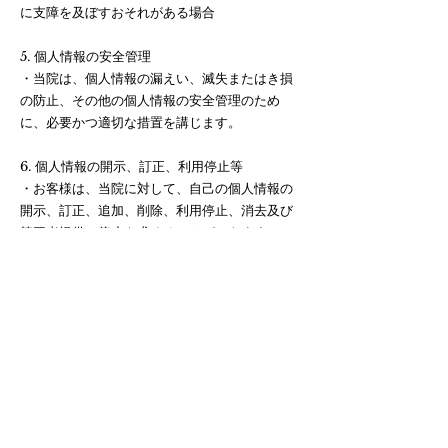
に支障を及ぼすおそれがある場合
5. 個人情報の安全管理
・当院は、個人情報の漏えい、滅失またはき損
の防止、その他の個人情報の安全管理のため
に、必要かつ適切な措置を講じます。
6. 個人情報の開示、訂正、利用停止等
・お客様は、当院に対して、自己の個人情報の
開示、訂正、追加、削除、利用停止、消去及び
第三者提供の停止を求めることができます。こ
れらの請求があった場合、当院は適切な方法で
これに対応します。
7. プライバシーポリシーの変更
・当院は、法令の変更等により、本ポリシーを
変更することがあります。変更後のポリシー
は、本サービス上に掲載した時点から効力を生
じるものとします。